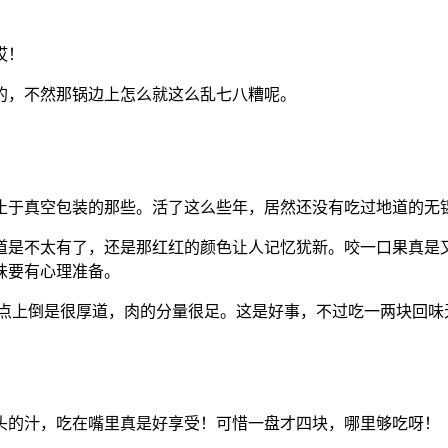
哎！
的，不然那锅边上怎么就这么乱七八糟呢。
止于真空包装的那些。活了这么些年，居然还没有吃过地道的无
道是不太有了，还是那红红的颜色让人记忆犹新。咬一口果真是
味要有心理准备。
一点上倒是很厚道，肉的分量很足。这是好事，不过吃一两块回
头的汁，吃在嘴里真是好享受！可惜一盘才四块，哪里够吃呀！