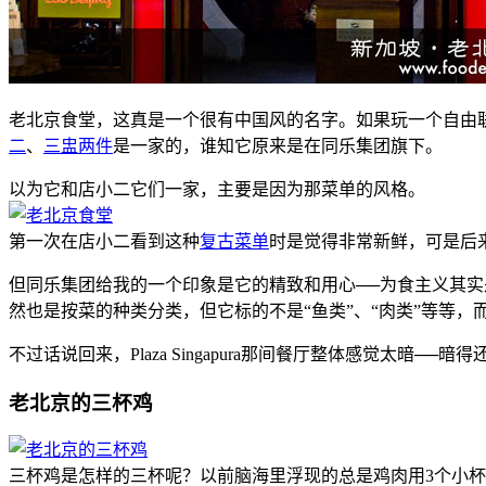
老北京食堂，这真是一个很有中国风的名字。如果玩一个自由
二
、
三盅两件
是一家的，谁知它原来是在同乐集团旗下。
以为它和店小二它们一家，主要是因为那菜单的风格。
第一次在店小二看到这种
复古菜单
时是觉得非常新鲜，可是后
但同乐集团给我的一个印象是它的精致和用心──为食主义其实
然也是按菜的种类分类，但它标的不是“鱼类”、“肉类”等等，
不过话说回来，Plaza Singapura那间餐厅整体感觉太暗
老北京的三杯鸡
三杯鸡是怎样的三杯呢？以前脑海里浮现的总是鸡肉用3个小