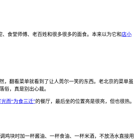
腔、食堂师傅、老百姓和很多很多的面食。本来以为它和
店小
然，翻看菜单就看到了让人莞尔一笑的东西。老北京的菜单虽
不落俗，真是别出心裁。
光而“为食三迁”
的餐厅，最后坐的位置亮是很亮，但也很热。
烹调鸡块时加一杯酱油、一杯食油、一杯米酒，不放汤水直接用