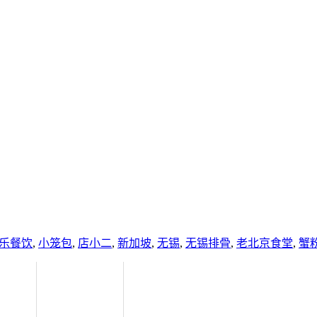
乐餐饮
,
小笼包
,
店小二
,
新加坡
,
无锡
,
无锡排骨
,
老北京食堂
,
蟹