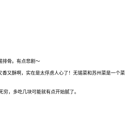
锡排骨。有点悲剧～
又香又酥啊，实在是太俘虏人心了！无锡菜和苏州菜是一个菜
味无穷，多吃几块可能就有点开始腻了。