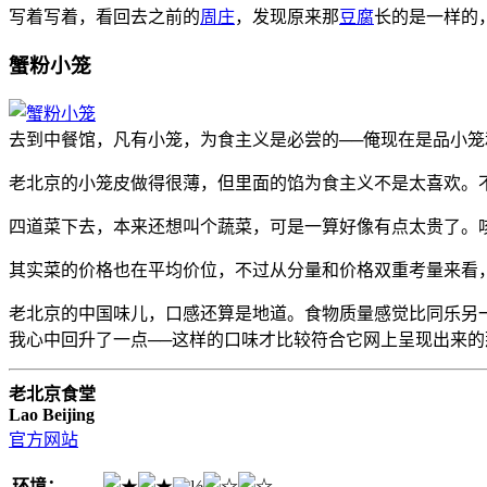
写着写着，看回去之前的
周庄
，发现原来那
豆腐
长的是一样的
蟹粉小笼
去到中餐馆，凡有小笼，为食主义是必尝的──俺现在是品小
老北京的小笼皮做得很薄，但里面的馅为食主义不是太喜欢。
四道菜下去，本来还想叫个蔬菜，可是一算好像有点太贵了。
其实菜的价格也在平均价位，不过从分量和价格双重考量来看，
老北京的中国味儿，口感还算是地道。食物质量感觉比同乐另一
我心中回升了一点──这样的口味才比较符合它网上呈现出来
老北京食堂
Lao Beijing
官方网站
环境：