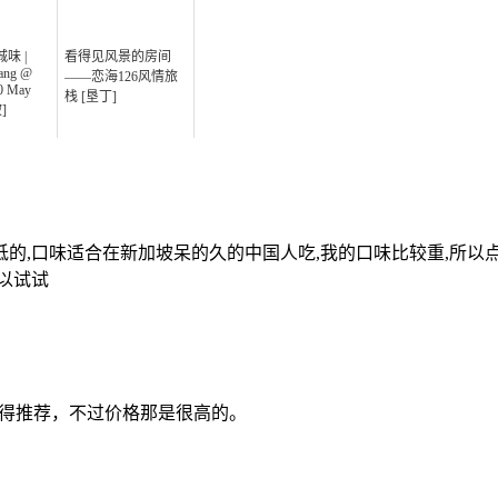
味 |
看得见风景的房间
nang @
——恋海126风情旅
20 May
栈 [垦丁]
]
低的,口味适合在新加坡呆的久的中国人吃,我的口味比较重,所以
以试试
值得推荐，不过价格那是很高的。