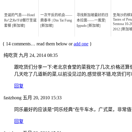
圣诞的气息──Hotel
一次平反的机会——
寻找新加坡最好的日
圣淘沙的槟城
Tastes of Pe
Re!之Re!Fill餐厅圣诞
鼎泰丰 | Din Tai Fung
本拉面——一風堂|
Sentosa 10-
套餐 [新加坡]
[新加坡]
Ippudo [新加坡]
2012 [新加坡
{
14
comments… read them below or
add one
}
纯吃货
九月 24, 2014 08:35
跟吃货们分享一下:老北京食堂的菜我吃了几次,价格还算
几天吃了几道新的菜,以前没见过的,感觉很不错,吃货们可
回复
fastzhong
五月 20, 2010 15:33
同乐最好的应该是“同乐经典”在牛车水，广式菜，非常
回复