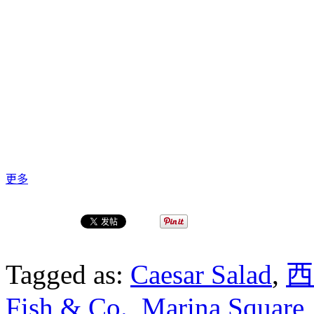
更多
Tagged as:
Caesar Salad
,
西
Fish & Co.
,
Marina Square