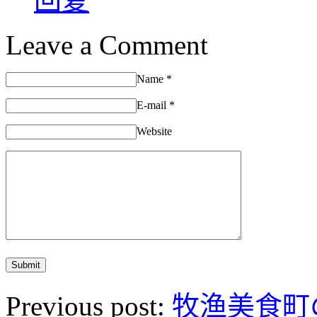
回复
Leave a Comment
Name
*
E-mail
*
Website
Previous post:
牧渔美食町