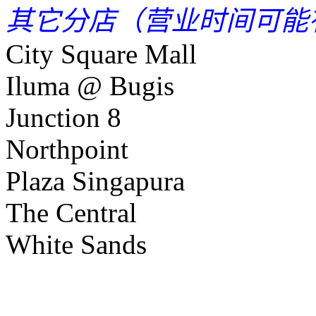
其它分店（营业时间可能
City Square Mall
Iluma @ Bugis
Junction 8
Northpoint
Plaza Singapura
The Central
White Sands