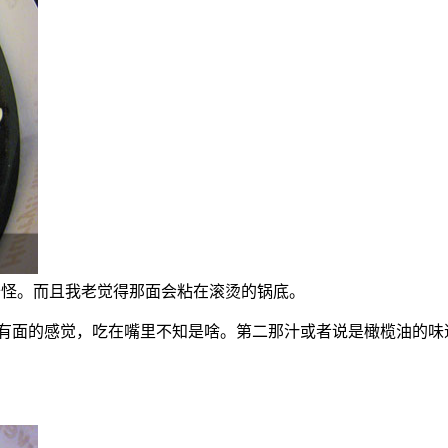
有点奇怪。而且我老觉得那面会粘在滚烫的锅底。
很粉，没有面的感觉，吃在嘴里不知是啥。第二那汁或者说是橄榄油的