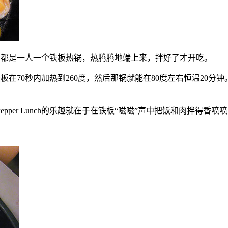
吃什么，都是一人一个铁板热锅，热腾腾地端上来，拌好了才开吃。
灶把铁板在70秒内加热到260度，然后那锅就能在80度左右恒温
per Lunch的乐趣就在于在铁板“嗞嗞”声中把饭和肉拌得香喷