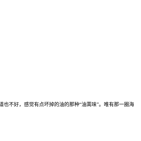
味道也不好，感觉有点坏掉的油的那种“油蒿味”。唯有那一圈海