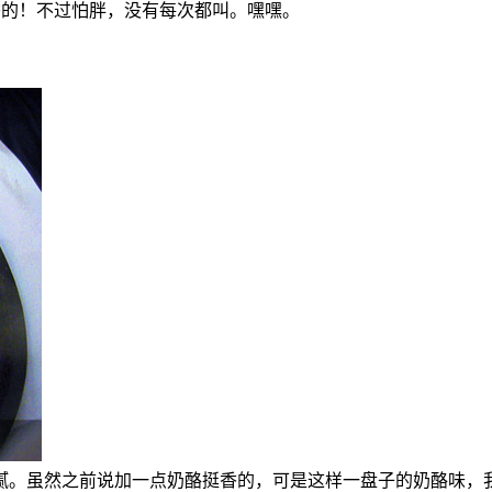
，好香的！不过怕胖，没有每次都叫。嘿嘿。
腻。虽然之前说加一点奶酪挺香的，可是这样一盘子的奶酪味，