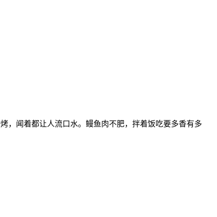
过那一烤，闻着都让人流口水。鳗鱼肉不肥，拌着饭吃要多香有多