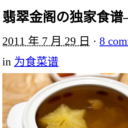
翡翠金阁の独家食谱
2011 年 7 月 29 日
·
8 com
in
为食菜谱