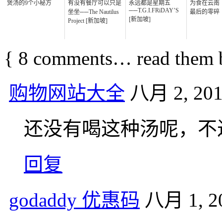
煲汤的9个小秘方
有没有餐厅可以只是
永远都是星期五
为食在云南（
──T.G.I.FRiDAY’S
坐坐──The Nautilus
最后的零碎
[新加坡]
Project [新加坡]
{
8
comments… read them 
购物网站大全
八月 2, 201
还没有喝这种汤呢，不
回复
godaddy 优惠码
八月 1, 20