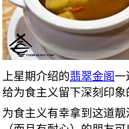
上星期介绍的
翡翠金阁
一
给为食主义留下深刻印象
为食主义有幸拿到这道靓