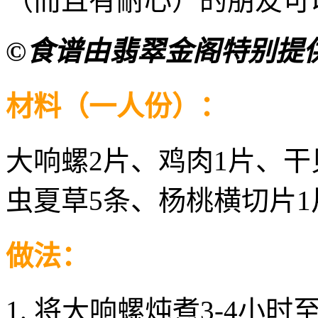
（而且有耐心）的朋友可
©食谱由翡翠金阁特别提
材料（一人份）：
大响螺2片、鸡肉1片、干
虫夏草5条、杨桃横切片1
做法：
将大响螺炖煮3-4小时