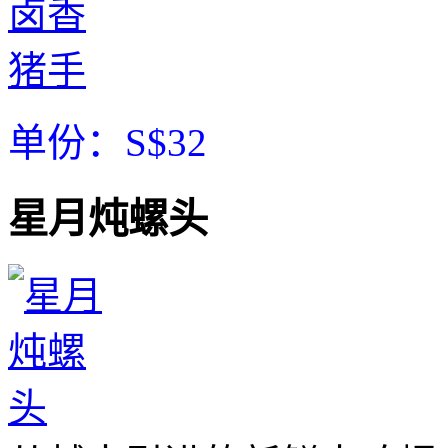
单份：S$32
星月炖螺头