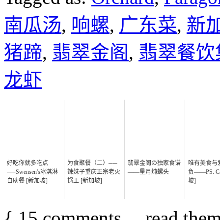
南瓜汤
,
响螺
,
广东菜
,
新
猪蹄
,
翡翠金阁
,
翡翠餐饮
龙虾
好吃你就多吃点
为食聚餐（二）──
翡翠金阁の独家食谱
唯有美食与
──Swensen's冰淇淋
辣妹子重庆正宗老火
——星月炖螺头
负——PS. C
自助餐 [新加坡]
锅王 [新加坡]
坡]
{
15
comments… read them