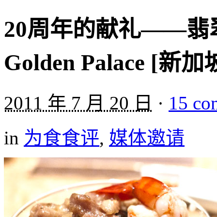
20周年的献礼——翡翠金阁 
Golden Palace [新加
2011 年 7 月 20 日
·
15 co
in
为食食评
,
媒体邀请