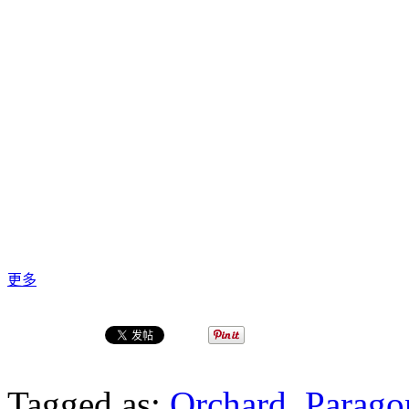
更多
Tagged as:
Orchard
,
Parago