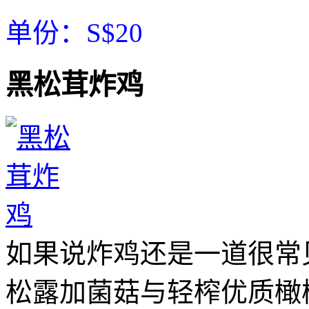
单份：S$20
黑松茸炸鸡
如果说炸鸡还是一道很常
松露加菌菇与轻榨优质橄榄油（v