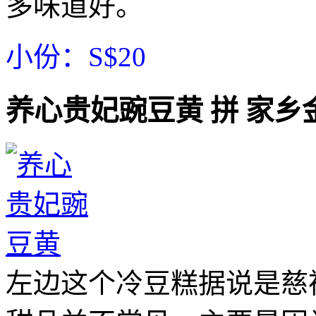
多味道好。
小份：S$20
养心贵妃豌豆黄 拼 家
左边这个冷豆糕据说是慈