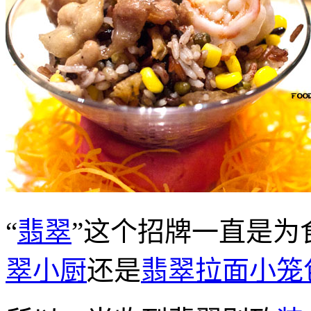
“
翡翠
”这个招牌一直是为
翠小厨
还是
翡翠拉面小笼