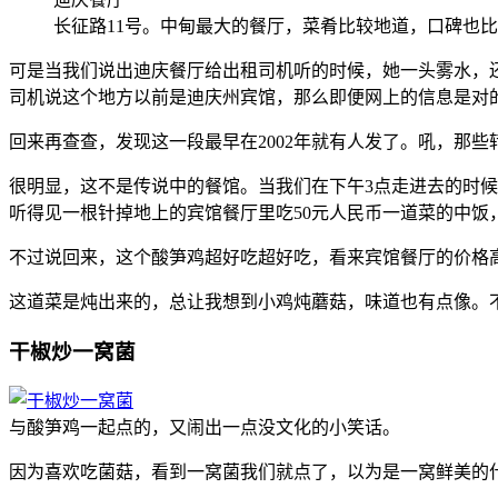
长征路11号。中甸最大的餐厅，菜肴比较地道，口碑也
可是当我们说出迪庆餐厅给出租司机听的时候，她一头雾水，
司机说这个地方以前是迪庆州宾馆，那么即便网上的信息是对的
回来再查查，发现这一段最早在2002年就有人发了。吼，那
很明显，这不是传说中的餐馆。当我们在下午3点走进去的时
听得见一根针掉地上的宾馆餐厅里吃50元人民币一道菜的中
不过说回来，这个酸笋鸡超好吃超好吃，看来宾馆餐厅的价格
这道菜是炖出来的，总让我想到小鸡炖蘑菇，味道也有点像。
干椒炒一窝菌
与酸笋鸡一起点的，又闹出一点没文化的小笑话。
因为喜欢吃菌菇，看到一窝菌我们就点了，以为是一窝鲜美的