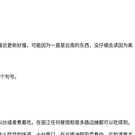
最近更新好慢，可能因为一直是云南的东西，没仔细去读因为离
一个句号。
以炒或者煮着吃。在丽江任何餐馆和很多路边摊都可以吃得到。
什么怪异的味道，十分爽口，在云南油腻的菜肴中，它的清爽尤