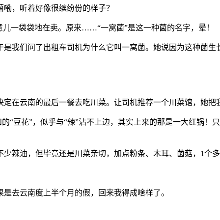
菌嘞，听着好像很缤纷份的样子？
意儿一袋袋地在卖。原来……“一窝菌”是这一种菌的名字，晕！
于是我们问了出租车司机为什么它叫一窝菌。她说因为这种菌生
决定在云南的最后一餐去吃川菜。让司机推荐一个川菜馆，她把
和的“豆花”，似乎与“辣”沾不上边，其实上来的那是一大红锅
不少辣油，但毕竟还是川菜亲切，加点粉条、木耳、菌菇，1个
果是去云南度上半个月的假，回来我得成啥样了。