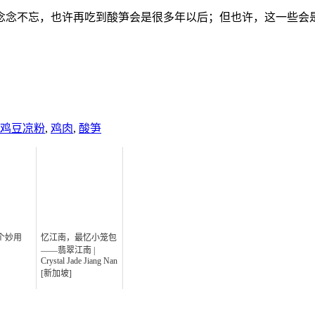
念念不忘，也许再吃到酸笋会是很多年以后；但也许，这一些会
鸡豆凉粉
,
鸡肉
,
酸笋
个妙用
忆江南，最忆小笼包
——翡翠江南 |
Crystal Jade Jiang Nan
[新加坡]