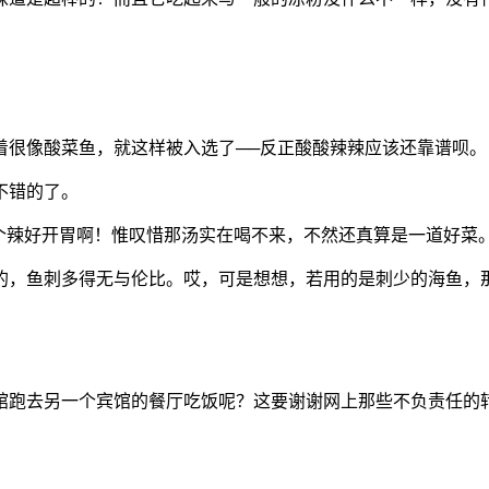
着很像酸菜鱼，就这样被入选了──反正酸酸辣辣应该还靠谱呗。
不错的了。
个辣好开胃啊！惟叹惜那汤实在喝不来，不然还真算是一道好菜
的，鱼刺多得无与伦比。哎，可是想想，若用的是刺少的海鱼，
馆跑去另一个宾馆的餐厅吃饭呢？这要谢谢网上那些不负责任的