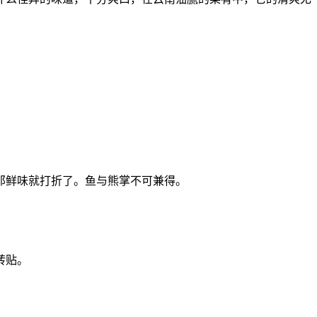
。
那鲜味就打折了。鱼与熊掌不可兼得。
转贴。