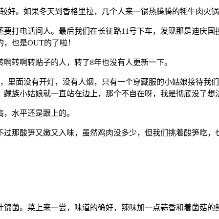
比较好。如果冬天到香格里拉，几个人来一锅热腾腾的牦牛肉火
还要打电话问人。最后我们在长征路11号下车，发现那是迪庆国
，也是OUT的了啦！
些转啊转啊转贴子的人，转了8年也没有人更新一下。
候，里面没有开灯，没有人烟，只有一个穿藏服的小姑娘接待我
饭，藏族小姑娘就一直站在边上，那个不自在呀，我是彻底没了想
高，水平还是跟上的。
不过那酸笋又嫩又入味，虽然鸡肉没多少，但我们挑着酸笋吃，
什锦菌。菜上来一尝，味道的确好，辣味加一点蒜香和着菌菇的