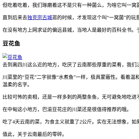
但吃着吃着，我们琢磨着这不是只有一种菌么，为啥它叫一窝
直到后来去
独克宗古城
逛的时候，才发现这个叫“一窝菌”的玩
在没有地方上网求证的偏远县城，当地人是最好的百科全书。
豆花鱼
去到离四川这么近的地方，吃厌了云南那些厚重的菜肴，我们
川菜里的“豆花”二字就像“水煮鱼”一样，极具蒙蔽性。看着温
温柔的名字。
比较可怖的卖相，还是一样多刺的两整条鱼，无可避免地吃进
在中甸这小地方，巴渝豆花庄的川菜还是很值得推荐的哦。
吃了4天云南的菜，为食主义就重了2公斤。实在无法想象，如
值此，关于云南最后的零碎。