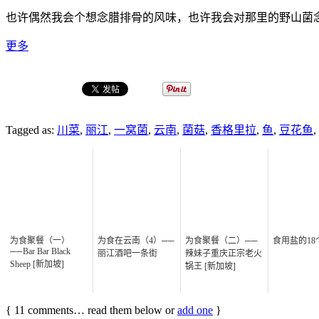
也许偶然我会个想念腊排骨的风味，也许我会对那里的野山菌
更多
Tagged as:
川菜
,
丽江
,
一窝菌
,
云南
,
菌菇
,
香格里拉
,
鱼
,
豆花鱼
,
为食聚餐（一）
为食在云南（4）──
为食聚餐（二）──
食用盐的18
──Bar Bar Black
丽江酒吧一条街
辣妹子重庆正宗老火
Sheep [新加坡]
锅王 [新加坡]
{
11
comments… read them below or
add one
}