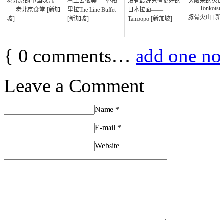
老北京的中国味儿
看上去很美──香格
没有最好只有更好的
大阪来的火
——Tonkotsu 
──老北京食堂 [新加
里拉The Line Buffet
日本拉面——
豚骨火山 [
坡]
[新加坡]
Tampopo [新加坡]
{
0
comments…
add one n
Leave a Comment
Name
*
E-mail
*
Website