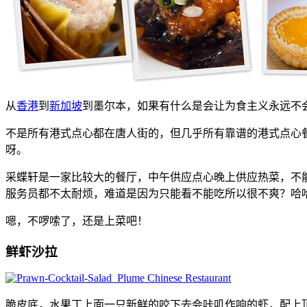
从
香港
到
新加坡
到墨尔本，如果有什么是会让为食主义永远不
不是所有港式点心都在唐人街的，但几乎所有靠谱的港式点心
呀。
采蝶轩是一家比较大的餐厅，中午供应点心晚上供应热菜，不
服务员都不太耐烦，难道是因为只能看不能吃所以很不爽？哈
嗯，不啰嗦了，还是上菜吧！
鲜虾沙拉
脆皮底，水果丁上面一只新鲜的咬下去会咔叽作响的虾，配上