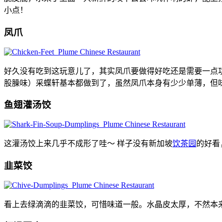
小点！
凤爪
好久没有吃到这玩意儿了，其实凤爪要做得好吃还是需要一点
股臊味）采蝶轩基本都做到了，虽然凤爪本身有少少单薄，但
鱼翅灌汤饺
这灌汤饺上来几乎不成形了哇～ 样子没有新加坡
饮茶园
的好看
韭菜饺
看上去绿滴滴的韭菜饺，可惜味道一般。水晶皮太厚，不然本