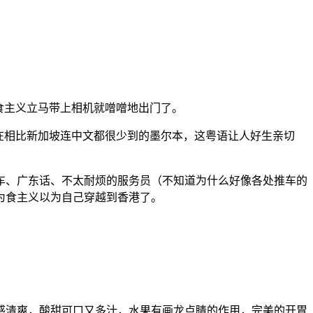
食主义立马带上相机就噌噌地出门了。
在相比新加坡连中文都很少到的墨尔本，这粤语让人好生亲切
车、广东话、不太耐烦的服务员（不知道为什么好像各处推车的
为食主义以为自己穿越到香港了。
感清爽，酸甜可口又多汁，水果有画龙点睛的作用，完美的开胃