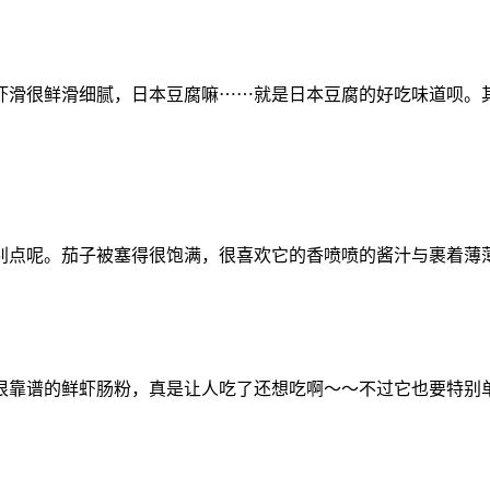
虾滑很鲜滑细腻，日本豆腐嘛⋯⋯就是日本豆腐的好吃味道呗。
别点呢。茄子被塞得很饱满，很喜欢它的香喷喷的酱汁与裹着薄
靠谱的鲜虾肠粉，真是让人吃了还想吃啊～～不过它也要特别单