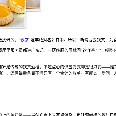
会厌倦的，“
饮茶
”这事绝对名列其中。所以一听说要去饮茶，为
餐厅里服务员都讲广东话。一落座服务员就问“饮咩茶？”，哎哟
能算是传统的饮茶酒楼，不过点心的供应方式却是很港式——推
哈）、还有最后条目不清只有一个合计的账单。有那么一瞬间，
顶上的美乃滋——虽然它看上去有点混杂，但味道超棒的啊！口