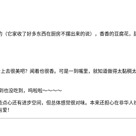
的（它家收了好多东西在厨房不摆出来的说），香香的豆腐花，
 看上去很美吧？闻着也很香。可是一到嘴里，就知道做得太黏稠
到也没吃到，呜啦啦～～～～
些点心还有进步空间，但总体感觉很对味。本来还担心在非华人社
有爱！