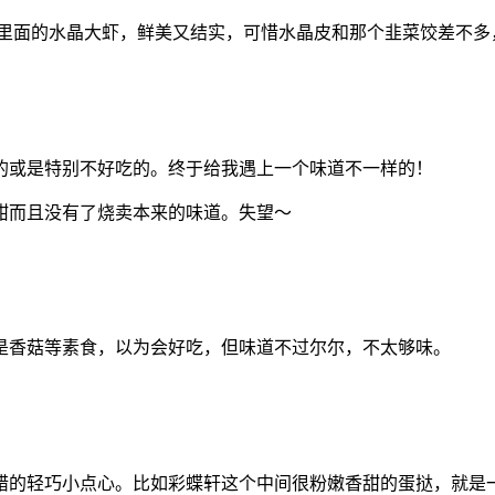
它里面的水晶大虾，鲜美又结实，可惜水晶皮和那个韭菜饺差不多
的或是特别不好吃的。终于给我遇上一个味道不一样的！
甜而且没有了烧卖本来的味道。失望～
是香菇等素食，以为会好吃，但味道不过尔尔，不太够味。
错的轻巧小点心。比如彩蝶轩这个中间很粉嫩香甜的蛋挞，就是