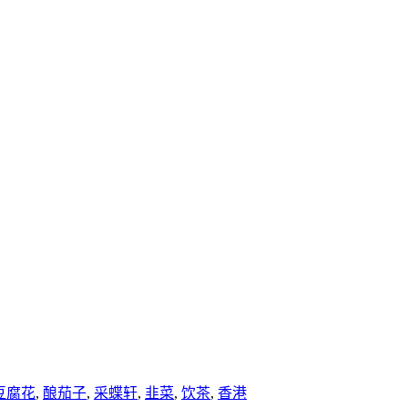
豆腐花
,
酿茄子
,
采蝶轩
,
韭菜
,
饮茶
,
香港