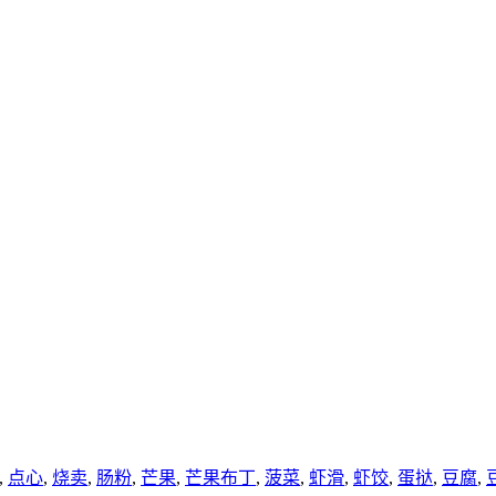
,
点心
,
烧卖
,
肠粉
,
芒果
,
芒果布丁
,
菠菜
,
虾滑
,
虾饺
,
蛋挞
,
豆腐
,