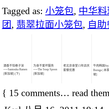
Tagged as:
小笼包
,
中华料
团
,
翡翠拉面小笼包
,
自助
酒香不怕巷子深
为食不爱坏服务
老北京食堂15年店庆
牛肉韩国Sty
──Santouka Ramen
──The Soup Spoon
套餐优惠
Bornga | 
[新加坡] (下)
[新加坡]
坡]
{
15
comments… read them