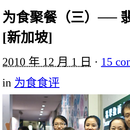
为食聚餐（三）── 
[新加坡]
2010 年 12 月 1 日
·
15 co
in
为食食评