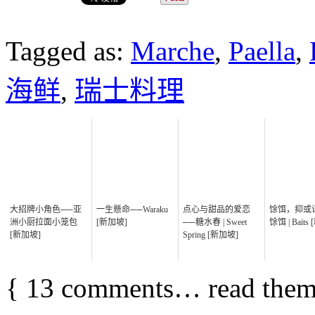
Tagged as:
Marche
,
Paella
,
海鲜
,
瑞士料理
大招牌小角色──亚
一生懸命──Waraku
点心与甜品的爱恋
馀饵，抑或
洲小厨拉面小笼包
[新加坡]
──糖水春 | Sweet
馀饵 | Baits
[新加坡]
Spring [新加坡]
{
13
comments… read them