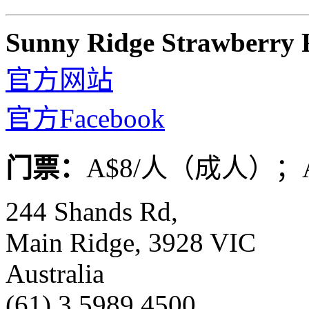
Sunny Ridge Strawberry
官方网站
官方Facebook
门票：
A$8/人（成人）；
244 Shands Rd,
Main Ridge, 3928 VIC
Australia
(61) 3 5989 4500