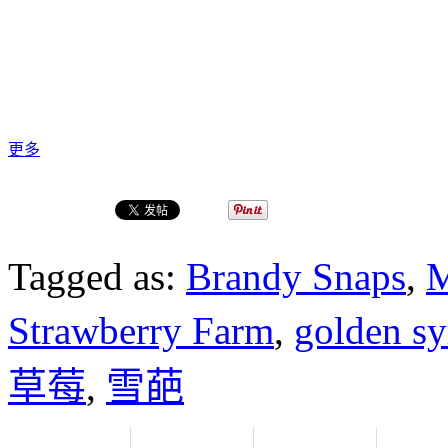
更多
Tagged as:
Brandy Snaps
,
M
Strawberry Farm
,
golden s
草莓
,
雪葩