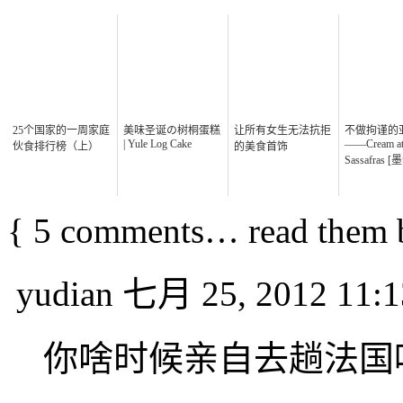
25个国家的一周家庭
美味圣诞の树桐蛋糕
让所有女生无法抗拒
不做拘谨的
| Yule Log Cake
——Cream a
伙食排行榜（上）
的美食首饰
Sassafras 
{
5
comments… read them 
yudian
七月 25, 2012 11:1
你啥时候亲自去趟法国