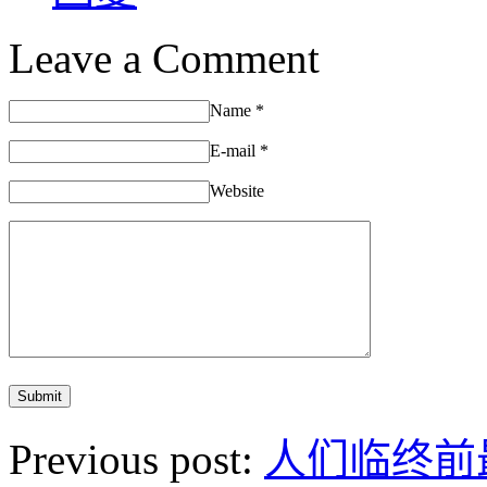
Leave a Comment
Name
*
E-mail
*
Website
Previous post:
人们临终前